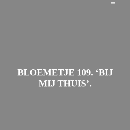
Main m
BLOEMETJE 109. ‘BIJ
MIJ THUIS’.