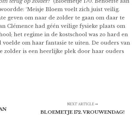
rom terug op zolder?”
(Bloemetje 170. Behoefte aan
oordde: ‘Meisje Bloem voelt zich juist veilig.
e geven om naar de zolder te gaan om daar te
an Clémence had géén veilige fysieke plaats om
chool; het regime in de kostschool was zo hard en
id voelde om haar fantasie te uiten. De ouders van
e zolder is een heerlijke plek door haar ouders
NEXT ARTICLE
AAN
BLOEMETJE 172. VROUWENDAG!