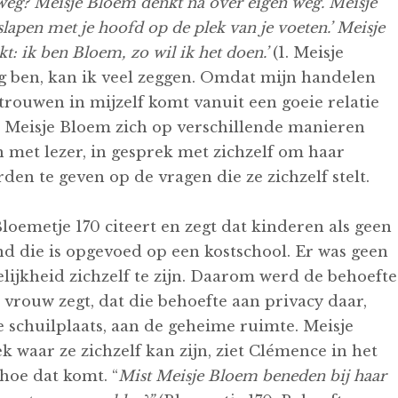
weg? Meisje Bloem denkt na over eigen weg. Meisje
 slapen met je hoofd op de plek van je voeten.’ Meisje
kt: ik ben Bloem, zo wil ik het doen.’
(1. Meisje
lig ben, kan ik veel zeggen. Omdat mijn handelen
trouwen in mijzelf komt vanuit een goeie relatie
it Meisje Bloem zich op verschillende manieren
n met lezer, in gesprek met zichzelf om haar
en te geven op de vragen die ze zichzelf stelt.
oemetje 170 citeert en zegt dat kinderen als geen
d die is opgevoed op een kostschool. Er was geen
lijkheid zichzelf te zijn. Daarom werd de behoefte
vrouw zegt, dat die behoefte aan privacy daar,
 schuilplaats, aan de geheime ruimte. Meisje
 waar ze zichzelf kan zijn, ziet Clémence in het
hoe dat komt. “
Mist Meisje Bloem beneden bij haar