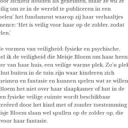
voor zichzelf houden als geheimen, maar ze wil ze
eilig om ze in de wereld te publiceren in een
voelen’ het fundament waarop zij haar verhaaltjes
ence: ‘Het is veilig voor haar op de zolder, zodat
en.’
de vormen van veiligheid: fysieke en psychische.
el ik de veiligheid die Meisje Bloem om haar heen
der van haar huis, een veilige warme plek. Zo’n ple
hut buiten in de tuin zijn waar kinderen zich
heimen en fantasie en kunnen spelen wat ze willen
Bloem het niet over haar slaapkamer of hut in de
 Een fysieke veilige ruimte wordt beschikbaar
ecreëerd door het kind met of zonder toestemming
sje Bloem slaan wel spullen op de zolder op, die
voor haar fantasie.