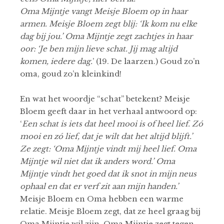
Oma Mijntje vangt Meisje Bloem op in haar
armen. Meisje Bloem zegt blij: ‘Ik kom nu elke
dag bij jou.’ Oma Mijntje zegt zachtjes in haar
oor: ‘Je ben mijn lieve schat. Jij mag altijd
komen, iedere dag.
’ (19. De laarzen.) Goud zo’n
oma, goud zo’n kleinkind!
En wat het woordje “schat” betekent? Meisje
Bloem geeft daar in het verhaal antwoord op:
‘
Een schat is iets dat heel mooi is of heel lief. Zó
mooi en zó lief, dat je wilt dat het altijd blijft.’
Ze zegt: ‘Oma Mijntje vindt mij heel lief. Oma
Mijntje wil niet dat ik anders word.’ Oma
Mijntje vindt het goed dat ik snot in mijn neus
ophaal en dat er verf zit aan mijn handen.’
Meisje Bloem en Oma hebben een warme
relatie. Meisje Bloem zegt, dat ze heel graag bij
Oma Mijntje wil zijn. Oma Mijntje zegt tegen