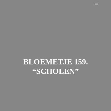
Main m
BLOEMETJE 159.
“SCHOLEN”