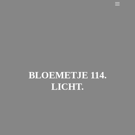
Main m
BLOEMETJE 114.
LICHT.