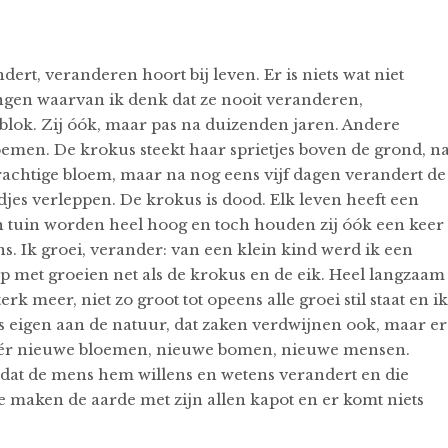
andert, veranderen hoort bij leven. Er is niets wat niet
dingen waarvan ik denk dat ze nooit veranderen,
blok. Zij óók, maar pas na duizenden jaren. Andere
oemen. De krokus steekt haar sprietjes boven de grond, n
 prachtige bloem, maar na nog eens vijf dagen verandert de
djes verleppen. De krokus is dood. Elk leven heeft een
jn tuin worden heel hoog en toch houden zij óók een keer
ns. Ik groei, verander: van een klein kind werd ik een
p met groeien net als de krokus en de eik. Heel langzaam
erk meer, niet zo groot tot opeens alle groei stil staat en ik
s eigen aan de natuur, dat zaken verdwijnen ook, maar er
wéér nieuwe bloemen, nieuwe bomen, nieuwe mensen.
at de mens hem willens en wetens verandert en die
we maken de aarde met zijn allen kapot en er komt niets