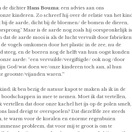
n de dichter
Hans Bouma
; een advies aan ons
nze kinderen. Zo schreef hij over de relatie van het kin
bij de aarde, dicht bij de bloemen/ de bomen de dieren,
orsprong.” Maar is de aarde nog zoals hij oorspronkelijk is
 dat de aarde mooi is als de lucht vervuilt door fabrieken
e vogels omkomen door het plastic in de zee, nu de
 steeg, en de boeren nog de helft van hun oogst konden
nze aarde: “een vervuilde/vergiftigde/ ook nog /door
n God/wat doen we/onze kinderen toch aan, al hun
ze grootste/vijanden waren.”¹
ind; ik ben bezig de natuur kapot te maken als ik in de
n boodschappen in mee te nemen. Moet ik dat vertellen,
 vertellen dat door onze kachel het ijs op de polen smelt,
ons land dreigt te overspoelen? Dat diezelfde zee steeds
n, te warm voor de koralen en enorme regenbuien
 immense probleem, dat voor mij te groot is om te