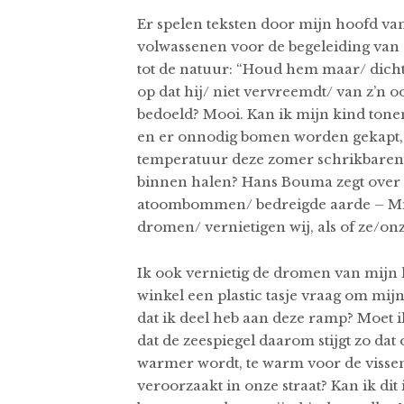
Er spelen teksten door mijn hoofd va
volwassenen voor de begeleiding van o
tot de natuur: “Houd hem maar/ dicht 
op dat hij/ niet vervreemdt/ van z’n o
bedoeld? Mooi. Kan ik mijn kind tonen
en er onnodig bomen worden gekapt, d
temperatuur deze zomer schrikbarend
binnen halen? Hans Bouma zegt over o
atoombommen/ bedreigde aarde – Mij
dromen/ vernietigen wij, als of ze/on
Ik ook vernietig de dromen van mijn k
winkel een plastic tasje vraag om mij
dat ik deel heb aan deze ramp? Moet ik
dat de zeespiegel daarom stijgt zo dat 
warmer wordt, te warm voor de visse
veroorzaakt in onze straat? Kan ik dit