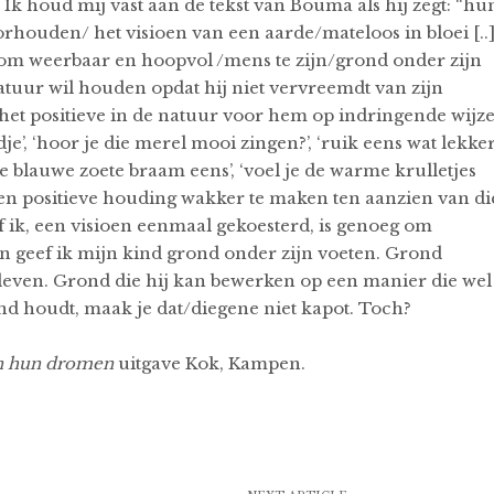
 Ik houd mij vast aan de tekst van Bouma als hij zegt: “hu
rhouden/ het visioen van een aarde/mateloos in bloei [..
om weerbaar en hoopvol /mens te zijn/grond onder zijn
 natuur wil houden opdat hij niet vervreemdt van zijn
 het positieve in de natuur voor hem op indringende wijz
dje’, ‘hoor je die merel mooi zingen?’, ‘ruik eens wat lekker
ke blauwe zoete braam eens’, ‘voel je de warme krulletjes
een positieve houding wakker te maken ten aanzien van di
 ik, een visioen eenmaal gekoesterd, is genoeg om
n geef ik mijn kind grond onder zijn voeten. Grond
 leven. Grond die hij kan bewerken op een manier die wel
and houdt, maak je dat/diegene niet kapot. Toch?
n hun dromen
uitgave Kok, Kampen.