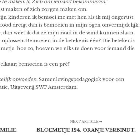
rde te maken. 3. Zich om iemand bekommeren.”
st maken of zich zorgen maken om.
jn kinderen ik bemoei me met hen als ik mij ongerust
 nood dreigt dan is bemoeien in mijn ogen onvermijdelijk.
e, dan weet ik dat ze mijn raad in de wind kunnen slaan,
oplossen. Bemoeien in de betekenis één? Die betekenis
oemetje: hoe zo, hoeven we niks te doen voor iemand die
elkaar; bemoeien is een pré!’
lijk opvoeden.
Samenlevingspedagogiek voor een
tie. Uitgeverij SWP Amsterdam.
NEXT ARTICLE
MILIE.
BLOEMETJE 124. ORANJE VERBINDT.