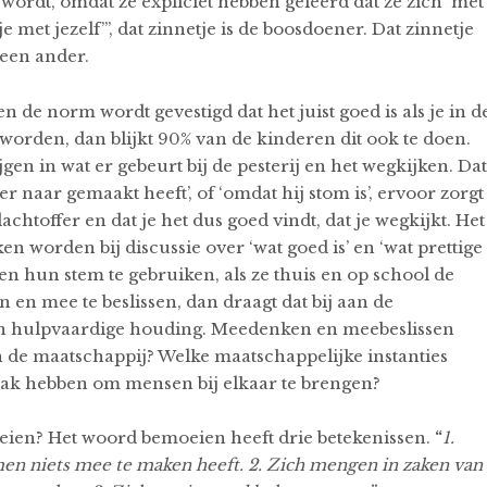
 wordt, omdat ze expliciet hebben geleerd dat ze zich ‘met
 met jezelf”’, dat zinnetje is de boosdoener. Dat zinnetje
 een ander.
n de norm wordt gevestigd dat het juist goed is als je in d
 worden, dan blijkt 90% van de kinderen dit ook te doen.
jgen in wat er gebeurt bij de pesterij en het wegkijken. Dat
er naar gemaakt heeft’, of ‘omdat hij stom is’, ervoor zorgt
achtoffer en dat je het dus goed vindt, dat je wegkijkt. Het
en worden bij discussie over ‘wat goed is’ en ‘wat prettige
n hun stem te gebruiken, als ze thuis en op school de
en mee te beslissen, dan draagt dat bij aan de
n hulpvaardige houding. Meedenken en meebeslissen
in de maatschappij? Welke maatschappelijke instanties
 taak hebben om mensen bij elkaar te brengen?
ien? Het woord bemoeien heeft drie betekenissen.
“
1.
men niets mee te maken heeft. 2. Zich mengen in zaken van