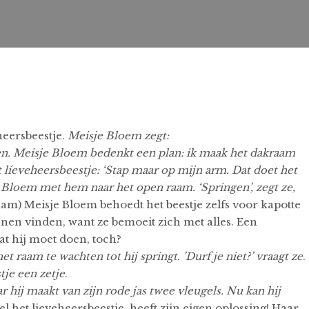
heersbeestje.
Meisje Bloem zegt:
n.
Meisje Bloem bedenkt een plan: ik maak het dakraam
 líeveheersbeestje: ‘Stap maar op mijn arm. Dat doet het
 Bloem met hem naar het open raam. ‘Springen’, zegt ze,
aam) Meisje Bloem behoedt het beestje zelfs voor kapotte
nen vinden, want ze bemoeit zich met alles. Een
wat hij moet doen, toch?
t raam te wachten tot hij springt. ’Durf je niet?’ vraagt ze
.
tje een zetje
.
r hij maakt van zijn rode jas twee vleugels. Nu kan hij
el het lieveheersbeestje, heeft zijn eigen oplossing! Haar