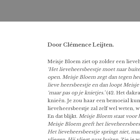
Door Clémence Leijten.
Meisje Bloem ziet op zolder een lieve
‘Het lieveheersbeestje moet naar buite
open. Meisje Bloem zegt dan tegen het
lieve heersbeestje en dan loopt Meisje
‘maar pas op je knietjes.’
(42. Het dakr
knieën. Je zou haar een bemoeial kun
lieveheersbeestje zal zelf wel weten, 
En dat blijkt.
Meisje Bloem staat voor he
Meisje Bloem geeft het
lieveheersbees
Het lieveheersbeestje springt niet, maa
vliegen. Hij vliegt naar buiten.
Zie je w