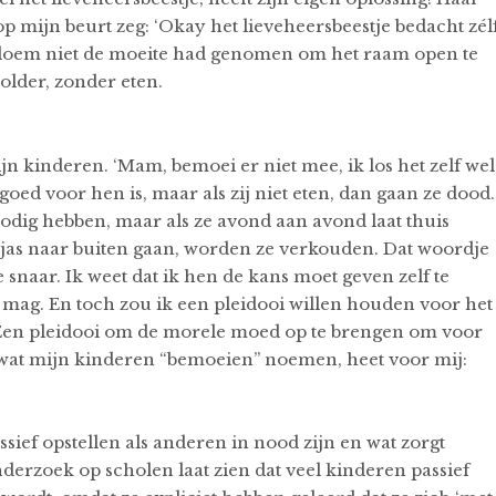
p mijn beurt zeg: ‘Okay het lieveheersbeestje bedacht zél
 Bloem niet de moeite had genomen om het raam open te
zolder, zonder eten.
ijn kinderen. ‘Mam, bemoei er niet mee, ik los het zelf wel
goed voor hen is, maar als zij niet eten, dan gaan ze dood.
 nodig hebben, maar als ze avond aan avond laat thuis
 jas naar buiten gaan, worden ze verkouden. Dat woordje
 snaar. Ik weet dat ik hen de kans moet geven zelf te
mag. En toch zou ik een pleidooi willen houden voor het
Een pleidooi om de morele moed op te brengen om voor
 wat mijn kinderen “bemoeien” noemen, heet voor mij:
sief opstellen als anderen in nood zijn en wat zorgt
erzoek op scholen laat zien dat veel kinderen passief