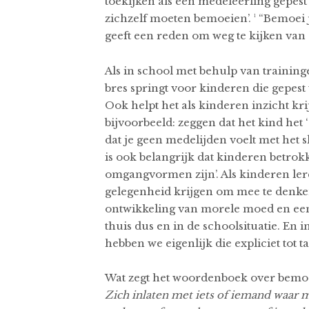
toekijken als een medeleerling gepest
zichzelf moeten bemoeien’. ¹ “Bemoei je
geeft een reden om weg te kijken van
Als in school met behulp van traininge
bres springt voor kinderen die gepest
Ook helpt het als kinderen inzicht kri
bijvoorbeeld: zeggen dat het kind het ‘
dat je geen medelijden voelt met het sl
is ook belangrijk dat kinderen betrokk
omgangvormen zijn’. Als kinderen lere
gelegenheid krijgen om mee te denken 
ontwikkeling van morele moed en ee
thuis dus en in de schoolsituatie. En 
hebben we eigenlijk die expliciet tot
Wat zegt het woordenboek over bemoe
Zich inlaten met iets of iemand waar 