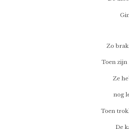
Gi
Zo brak
Toen zijn
Ze he
nog l
Toen trok
De k