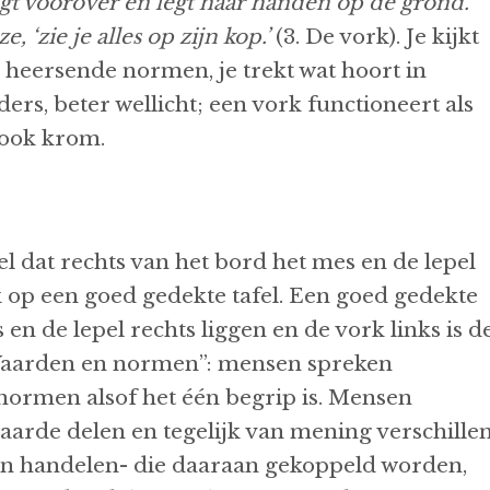
gt voorover en legt haar handen op de grond.
e, ‘zie je alles op zijn kop.’
(3. De vork). Je kijkt
 heersende normen, je trekt wat hoort in
ers, beter wellicht; een vork functioneert als
eert ook krom.
el dat rechts van het bord het mes en de lepel
k op een goed gedekte tafel. Een goed gedekte
 en de lepel rechts liggen en de vork links is d
Waarden en normen”: mensen spreken
ormen alsof het één begrip is. Mensen
arde delen en tegelijk van mening verschille
an handelen- die daaraan gekoppeld worden,