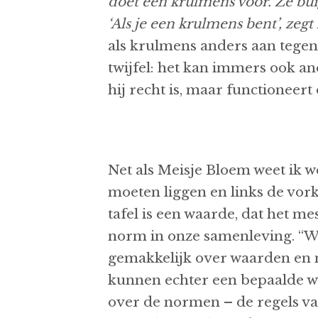
doet een krulmens voor. Ze bui
‘Als je een krulmens bent’, zegt z
als krulmens anders aan tegen
twijfel: het kan immers ook and
hij recht is, maar function
Net als Meisje Bloem weet ik w
moeten liggen en links de vor
tafel is een waarde, dat het mes
norm in onze samenleving. “
gemakkelijk over waarden en n
kunnen echter een bepaalde wa
over de normen – de regels v