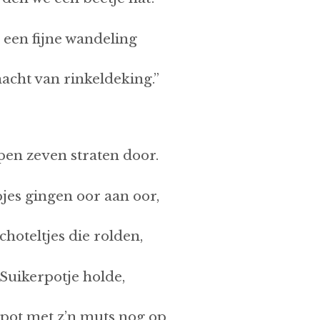
Is een fijne wandeling
nacht van rinkeldeking.”
pen zeven straten door.
jes gingen oor aan oor,
choteltjes die rolden,
t Suikerpotje holde,
pot met z’n muts nog op