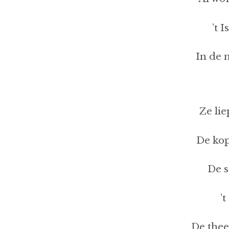
’t 
In de 
Ze lie
De kop
De s
’
De thee