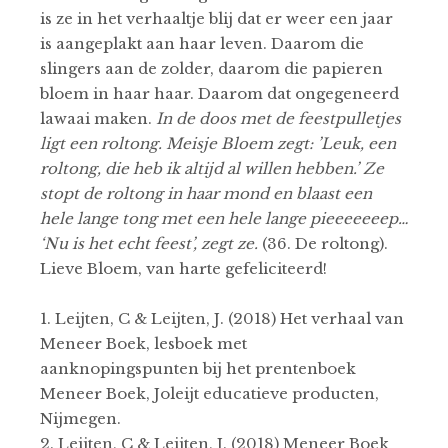
is ze in het verhaaltje blij dat er weer een jaar
is aangeplakt aan haar leven. Daarom die
slingers aan de zolder, daarom die papieren
bloem in haar haar. Daarom dat ongegeneerd
lawaai maken.
In de doos met de feestpulletjes
ligt een roltong. Meisje Bloem zegt: ’Leuk, een
roltong, die heb ik altijd al willen hebben.’ Ze
stopt de roltong in haar mond en blaast een
hele lange tong met een hele lange pieeeeeeep…
‘Nu is het echt feest’, zegt ze.
(36. De roltong).
Lieve Bloem, van harte gefeliciteerd!
1. Leijten, C & Leijten, J. (2018) Het verhaal van
Meneer Boek, lesboek met
aanknopingspunten bij het prentenboek
Meneer Boek, Joleijt educatieve producten,
Nijmegen.
2. Leijten, C & Leijten, J. (2018) Meneer Boek