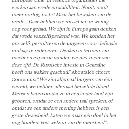
Europese Unie: in essentie organisaties die
werken aan vrede en stabiliteit. Nooit, nooit
meer oorlog, toch?! Maar het bewáken van de
vrede… Daar hebben we misschien te weinig
oog voor gehad.
We zijn in Europa gaan denken
dat vrede vanzelfsprekend was.
We konden het
ons zelfs permitteren de uitgaven voor defensie
omlaag te redeneren. Denken in termen van
macht en expansie vonden we niet meer van
deze tijd. De Russische invasie in Oekraïne
heeft ons wakker geschud.
” Aboutaleb citeert
Comenius: “
We zijn allemaal burgers van één
wereld, we hebben allemaal hetzelfde bloed.
Mensen haten omdat ze in een ander land zijn
geboren, omdat ze een andere taal spreken, of
omdat ze een andere mening hebben, is een
grote dwaasheid. Laten we maar één doel in het
oog houden: Het welzijn van de mensheid
”¹.