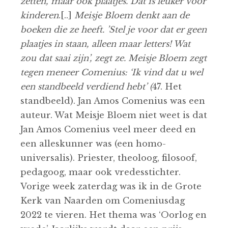
zetten, maar ook plaatjes. Dat is leuker voor
kinderen
.[..]
Meisje Bloem denkt aan de
boeken die ze heeft. ’Stel je voor dat er geen
plaatjes in staan, alleen maar letters! Wat
zou dat saai zijn’, zegt ze. Meisje Bloem zegt
tegen meneer Comenius: ‘Ik vind dat u wel
een standbeeld verdiend hebt’ (
47. Het
standbeeld). Jan Amos Comenius was een
auteur. Wat Meisje Bloem niet weet is dat
Jan Amos Comenius veel meer deed en
een alleskunner was (een homo-
universalis). Priester, theoloog, filosoof,
pedagoog, maar ook vredesstichter.
Vorige week zaterdag was ik in de Grote
Kerk van Naarden om Comeniusdag
2022 te vieren. Het thema was ‘Oorlog en