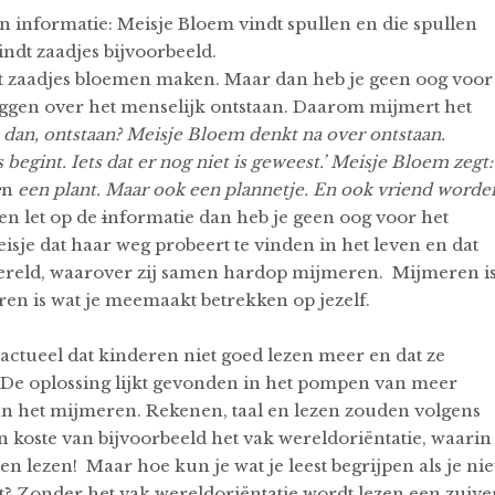
n informatie: Meisje Bloem vindt spullen en die spullen
indt zaadjes bijvoorbeeld.
at zaadjes bloemen maken. Maar dan heb je geen oog voor
 zeggen over het menselijk ontstaan. Daarom mijmert het
 dan, ontstaan? Meisje Bloem denkt na over ontstaan.
 begint. Iets dat er nog niet is geweest.’ Meisje Bloem zegt:
e
n
een plant. Maar ook een plannetje. En ook vriend worde
een let op de
i
nformatie dan heb je geen oog voor het
isje dat haar weg probeert te vinden in het leven en dat
wereld, waarover zij samen hardop mijmeren. Mijmeren i
n is wat je meemaakt betrekken op jezelf.
 actueel dat kinderen niet goed lezen meer en dat ze
 De oplossing lijkt gevonden in het pompen van meer
van het mijmeren. Rekenen, taal en lezen zouden volgens
 koste van bijvoorbeeld het vak wereldoriëntatie, waarin
n lezen! Maar hoe kun je wat je leest begrijpen als je nie
? Zonder het vak wereldoriëntatie wordt lezen een zuive