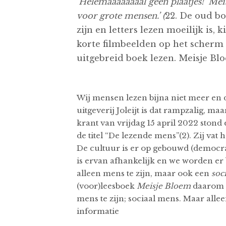
‘Helemaaaaaaaal geen plaatjes!’ Meis
voor grote mensen.’ (
22. De oud bo
zijn en letters lezen moeilijk is
korte filmbeelden op het scherm
uitgebreid boek lezen. Meisje Blo
Wij mensen lezen bijna niet meer en d
uitgeverij Joleijt is dat rampzalig,
krant van vrijdag 15 april 2022 stond 
de titel “De lezende mens”(2). Zij vat
De cultuur is er op gebouwd (democra
is ervan afhankelijk en we worden er 
alleen mens te zijn, maar ook een
soc
(voor)leesboek
Meisje Bloem
daarom i
mens te zijn; sociaal mens. Maar allee
informatie