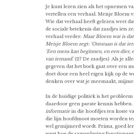
Je kunt lezen zien als het opnemen va
vertellen een verhaal. Meisje Bloem v
Wie dat verhaal heeft gelezen weet d
de sociale betekenis dat zaadjes iets
verhaal verder:
Maar Bloem wat is dat
Meisje Bloem zegt: ‘Ontstaan is dat iets
‘Een mens kan beginnen, en een dier, 
van iemand
.’ (27 De zaadjes) Als je all
gegeven dat het boek gaat over een me
doet door een heel eigen kijk op de 
denken over wat je meemaakt, mijmere
In de huidige politiek is het probleem
daardoor geen parate kennis hebben.
informatie
in die hoofdjes ten koste 
die lijn hoofdmoot moeten worden ten
wel gemijmerd wordt. Prima, goed lere
weet hoe de samenleving functioneert