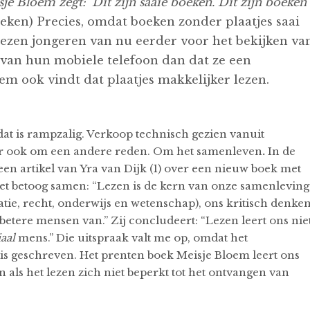
je Bloem zegt: ‘Dit zijn saaie boeken. Dit zijn boeken
eken) Precies, omdat boeken zonder plaatjes saai
, kiezen jongeren van nu eerder voor het bekijken va
 van hun mobiele telefoon dan dat ze een
em ook vindt dat plaatjes makkelijker lezen.
at is rampzalig. Verkoop technisch gezien vanuit
 maar ook om een andere reden. Om het samenleven
.
In de
een artikel van Yra van Dijk (1) over een nieuw boek met
 het betoog samen: “Lezen is de kern van onze samenleving
tie, recht, onderwijs en wetenschap), ons kritisch denke
betere mensen van.” Zij concludeert: “Lezen leert ons nie
iaal
mens.” Die uitspraak valt me op, omdat het
s geschreven. Het prenten boek Meisje Bloem leert ons
n als het lezen zich niet beperkt tot het ontvangen van