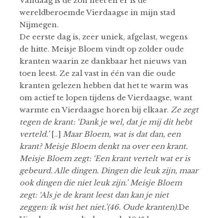
Vandaag is de zon heet en er is de
wereldberoemde Vierdaagse in mijn stad
Nijmegen.
De eerste dag is, zeer uniek, afgelast, wegens
de hitte. Meisje Bloem vindt op zolder oude
kranten waarin ze dankbaar het nieuws van
toen leest. Ze zal vast in één van die oude
kranten gelezen hebben dat het te warm was
om actief te lopen tijdens de Vierdaagse, want
warmte en Vierdaagse horen bij elkaar.
Ze zegt
tegen de krant: ‘Dank je wel, dat je mij dit hebt
verteld.’
[..]
Maar Bloem, wat is dat dan, een
krant? Meisje Bloem denkt na over een krant.
Meisje Bloem zegt: ‘Een krant vertelt wat er is
gebeurd. Alle dingen. Dingen die leuk zijn, maar
ook dingen die niet leuk zijn.’ Meisje Bloem
zegt: ‘Als je de krant leest dan kan je niet
zeggen: ik wist het niet.’(46. Oude kranten).
De
e