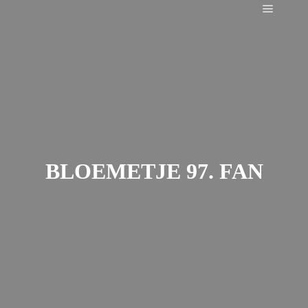
Main m
BLOEMETJE 97. FAN