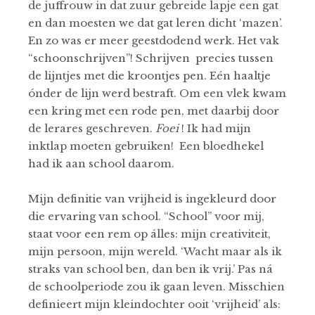
de juffrouw in dat zuur gebreide lapje een gat
en dan moesten we dat gat leren dicht ‘mazen’.
En zo was er meer geestdodend werk. Het vak
“schoonschrijven”! Schrijven precies tussen
de lijntjes met die kroontjes pen. Eén haaltje
ónder de lijn werd bestraft. Om een vlek kwam
een kring met een rode pen, met daarbij door
de lerares geschreven.
Foei
! Ik had mijn
inktlap moeten gebruiken! Een bloedhekel
had ik aan school daarom.
Mijn definitie van vrijheid is ingekleurd door
die ervaring van school. “School” voor mij,
staat voor een rem op álles: mijn creativiteit,
mijn persoon, mijn wereld. ‘Wacht maar als ik
straks van school ben, dan ben ik vrij.’ Pas ná
de schoolperiode zou ik gaan leven. Misschien
definieert mijn kleindochter ooit ‘vrijheid’ als: