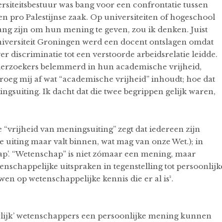
ersiteitsbestuur was bang voor een confrontatie tussen
pro Palestijnse zaak. Op universiteiten of hogeschool
ng zijn om hun mening te geven, zou ik denken. Juist
niversiteit Groningen werd een docent ontslagen omdat
r discriminatie tot een verstoorde arbeidsrelatie leidde.
nderzoekers belemmerd in hun academische vrijheid,
vroeg mij af wat “academische vrijheid” inhoudt; hoe dat
ngsuiting. Ik dacht dat die twee begrippen gelijk waren,
de “vrijheid van meningsuiting” zegt dat iedereen zijn
e uiting maar valt binnen, wat mag van onze Wet.); in
hap’. “Wetenschap” is niet zómaar een mening, maar
schappelijke uitspraken in tegenstelling tot persoonlijk
en op wetenschappelijke kennis die er al is².
uurlijk’ wetenschappers een persoonlijke mening kunnen