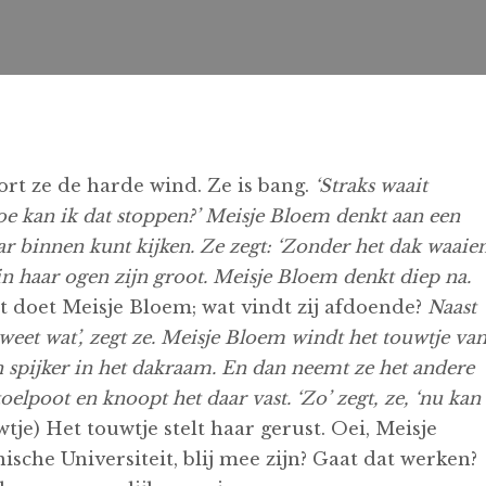
ort ze de harde wind. Ze is bang.
‘Straks waait
‘Hoe kan ik dat stoppen?’ Meisje Bloem denkt aan een
r binnen kunt kijken. Ze zegt: ‘Zonder het dak waaie
 in haar ogen zijn groot. Meisje Bloem denkt diep na.
 doet Meisje Bloem; wat vindt zij afdoende?
Naast
 weet wat’, zegt ze. Meisje Bloem windt het touwtje va
n spijker in het dakraam. En dan neemt ze het andere
elpoot en knoopt het daar vast. ‘Zo’ zegt, ze, ‘nu kan
wtje) Het touwtje stelt haar gerust. Oei, Meisje
sche Universiteit, blij mee zijn? Gaat dat werken?