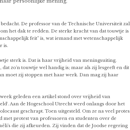
 haar persoonlijke mening.
 bedacht. De professor van de Technische Universiteit zal
 om het dak te redden. De sterke kracht van dat touwtje is
enschappelijk feit” is, wat iemand met wetenschappelijk
 is.
je sterk is. Dat is haar vrijheid van meningsuiting.
at zo’n touwtje wel handig is; maar als zij lesgeeft en dit
dan moet zij stoppen met haar werk. Dan mag zij haar
week geleden een artikel stond over vrijheid van
reld¹. Aan de Hogeschool Utrecht werd onlangs door het
olocaust geschrapt. Toen uitgesteld. Om ze na veel protes
nd met protest van professoren en studenten over de
i’s die zij afkeurden. Zij vinden dat de Joodse regering