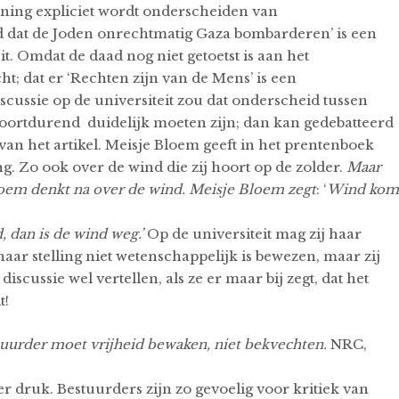
ing expliciet wordt onderscheiden van
nd dat de Joden onrechtmatig Gaza bombarderen’ is een
it. Omdat de daad nog niet getoetst is aan het
t; dat er ‘Rechten zijn van de Mens’ is een
discussie op de universiteit zou dat onderscheid tussen
voortdurend duidelijk moeten zijn; dan kan gedebatteerd
van het artikel. Meisje Bloem geeft in het prentenboek
. Zo ook over de wind die zij hoort op de zolder.
Maar
oem denkt na over de wind. Meisje Bloem zegt
: ‘
Wind kom
dan is de wind weg.’
Op de universiteit mag zij haar
ar stelling niet wetenschappelijk is bewezen, maar zij
scussie wel vertellen, als ze er maar bij zegt, dat het
ik er uit!
uurder moet vrijheid bewaken, niet bekvechten.
NRC,
r druk. Bestuurders zijn zo gevoelig voor kritiek van