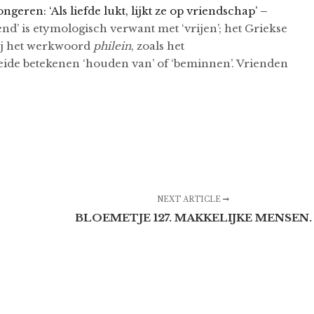
eren: ‘Als liefde lukt, lijkt ze op vriendschap’ –
d’ is etymologisch verwant met ‘vrijen’; het Griekse
bij het werkwoord
philein
, zoals het
Beide betekenen ‘houden van’ of ‘beminnen’. Vrienden
NEXT ARTICLE
BLOEMETJE 127. MAKKELIJKE MENSEN.