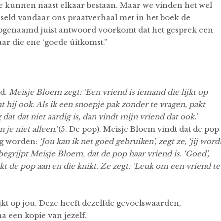
ie kunnen naast elkaar bestaan. Maar we vinden het wel
sseld vandaar ons praatverhaal met in het boek de
zogenaamd juist antwoord voorkomt dat het gesprek een
aar die ene ‘goede úitkomst.”
d.
Meisje Bloem zegt: ‘Een vriend is iemand die lijkt op
acht hij ook. Als ik een snoepje pak zonder te vragen, pakt
dat dat niet aardig is, dan vindt mijn vriend dat ook.’
 je niet alleen.
’(5. De pop). Meisje Bloem vindt dat de pop
ag worden:
‘Jou kan ik net goed gebruiken’, zegt ze, ‘jij word
 begrijpt Meisje Bloem, dat de pop haar vriend is. ‘Goed’,
ijkt de pop aan en die knikt. Ze zegt: ‘Leuk om een vriend te
jkt op jou. Deze heeft dezelfde gevoelswaarden,
na een kopie van jezelf.