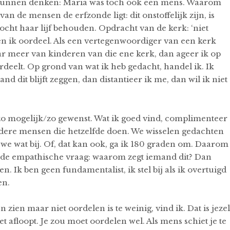
e kunnen denken: Maria was toch óók een mens. Waarom
n de mensen de erfzonde ligt: dit onstoffelijk zijn, is
ocht haar lijf behouden. Opdracht van de kerk: ‘niet
n ik oordeel. Als een vertegenwoordiger van een kerk
r meer van kinderen van die ene kerk, dan ageer ik op
rdeelt. Op grond van wat ik heb gedacht, handel ik. Ik
d dit blijft zeggen, dan distantieer ik me, dan wil ik niet
 zo mogelijk/zo gewenst. Wat ik goed vind, complimenteer
andere mensen die hetzelfde doen. We wisselen gedachten
n we wat bij. Of, dat kan ook, ga ik 180 graden om. Daarom
ok de empathische vraag: waarom zegt iemand dit? Dan
n. Ik ben geen fundamentalist, ik stel bij als ik overtuigd
en.
zien maar niet oordelen is te weinig, vind ik. Dat is jezel
et afloopt. Je zou moet oordelen wel. Als mens schiet je te