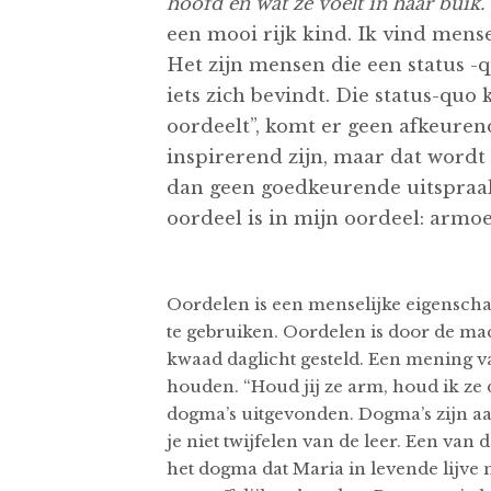
hoofd en wat ze voelt in haar buik.
een mooi rijk kind. Ik vind mens
Het zijn mensen die een status -
iets zich bevindt. Die status-qu
oordeelt”, komt er geen afkeuren
inspirerend zijn, maar dat wordt
dan geen goedkeurende uitspraa
oordeel is in mijn oordeel: armoe
Oordelen is een menselijke eigensch
te gebruiken. Oordelen is door de mach
kwaad daglicht gesteld. Een mening va
houden. “Houd jij ze arm, houd ik ze 
dogma’s uitgevonden. Dogma’s zijn aa
je niet twijfelen van de leer. Een van 
het dogma dat Maria in levende lijve 