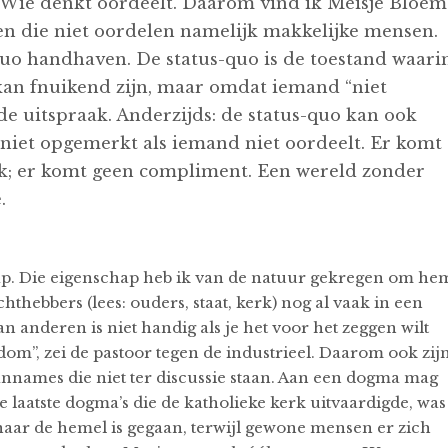
Wie denkt oordeelt. Daarom vind ik Meisje Bloem
en die niet oordelen namelijk makkelijke mensen.
quo handhaven. De status-quo is de toestand waari
o kan fnuikend zijn, maar omdat iemand “niet
de uitspraak. Anderzijds: de status-quo kan ook
 niet opgemerkt als iemand niet oordeelt. Er komt
k; er komt geen compliment. Een wereld zonder
.
ap. Die eigenschap heb ik van de natuur gekregen om he
thebbers (lees: ouders, staat, kerk) nog al vaak in een
n anderen is niet handig als je het voor het zeggen wilt
dom”, zei de pastoor tegen de industrieel. Daarom ook zij
nnames die niet ter discussie staan. Aan een dogma mag
de laatste dogma’s die de katholieke kerk uitvaardigde, was
naar de hemel is gegaan, terwijl gewone mensen er zich