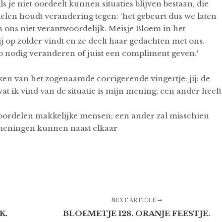
Als je niet oordeelt kunnen situaties blijven bestaan, die
elen houdt verandering tegen: ‘het gebeurt dus we laten
en ons niet verantwoordelijk. Meisje Bloem in het
ij op zolder vindt en ze deelt haar gedachten met ons.
o nodig veranderen of juist een compliment geven.¹
teken van het zogenaamde corrigerende vingertje: jij; de
t wat ik vind van de situatie is mijn mening; een ander heeft
oordelen makkelijke mensen; een ander zal misschien
e meningen kunnen naast elkaar
NEXT ARTICLE
K.
BLOEMETJE 128. ORANJE FEESTJE.