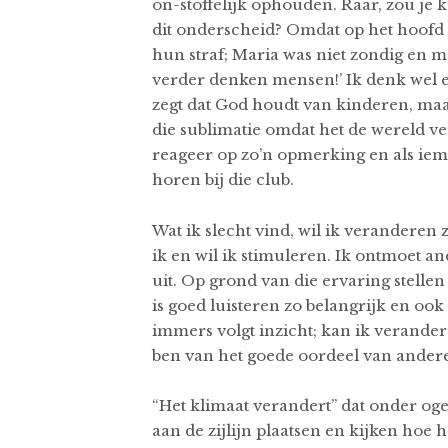
on-stoffelijk ophouden. Raar, zou j
dit onderscheid? Omdat op het hoofd va
hun straf; Maria was niet zondig en m
verder denken mensen!’ Ik denk wel e
zegt dat God houdt van kinderen, maa
die sublimatie omdat het de wereld ve
reageer op zo’n opmerking en als ieman
horen bij die club.
Wat ik slecht vind, wil ik veranderen
ik en wil ik stimuleren. Ik ontmoet 
uit. Op grond van die ervaring stelle
is goed luisteren zo belangrijk en o
immers volgt inzicht; kan ik verandere
ben van het goede oordeel van ander
“Het klimaat verandert” dat onder ogen 
aan de zijlijn plaatsen en kijken hoe h