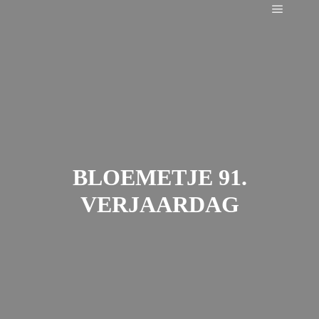
Main m
BLOEMETJE 91.
VERJAARDAG